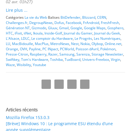
02 avr. 01h27)
Lire plus ...
Catégories
La vie du Web
Balises
BitDefender
,
Blizzard
,
CERN
,
Challenges.fr
,
DegroupNews
,
Dofus
,
Facebook
,
FrAndroid
,
FreshFresh
,
Génération NT
,
Gizmodo
,
Gluuv
,
Gmail
,
Google
,
Google Maps
,
Gosphero
,
HTC
,
iFixit
,
iiNet
,
Ikoula
,
Inside-Golf
,
Journal du Gamer
,
Journal du Geek
,
L'Alsace
,
LDLC
,
Le comptoir du Hardware
,
Le Progrès
,
Les Numériques
,
LU
,
MacBidouille
,
MacPlus
,
MetroNews
,
Nest
,
Nokia
,
Olybop
,
Online.net
,
Orange
,
OVH
,
Payline
,
PC INpact
,
PCWorld
,
Poisson dAvril
,
Pokémon
,
Presse-Citron
,
Raspberry
,
Razer
,
Samsung
,
Sarenza
,
Storage Newsletter
,
Swiftkey
,
Tom's Hardware
,
Toshiba
,
TuxBoard
,
Univers-Freebox
,
Virgin
,
Waze
,
Wisibility
,
Youtube
Articles récents
Mozilla Firefox 153.0.3
[Brève] Windows 10 : Le programme ESU étendu d’une
année supplémentaire