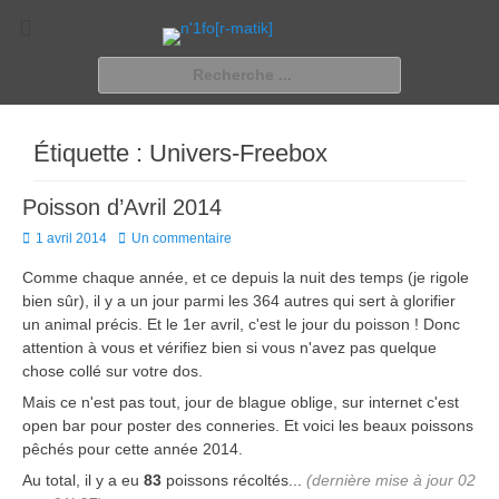
n'1fo[r-matik]
Pour les nymphos d'infos en info…
Rechercher :
Étiquette :
Univers-Freebox
Poisson d’Avril 2014
Posted
1 avril 2014
Un commentaire
on
Comme chaque année, et ce depuis la nuit des temps (je rigole
bien sûr), il y a un jour parmi les 364 autres qui sert à glorifier
un animal précis. Et le 1er avril, c'est le jour du poisson ! Donc
attention à vous et vérifiez bien si vous n'avez pas quelque
chose collé sur votre dos.
Mais ce n'est pas tout, jour de blague oblige, sur internet c'est
open bar pour poster des conneries. Et voici les beaux poissons
pêchés pour cette année 2014.
Au total, il y a eu
83
poissons récoltés...
(dernière mise à jour 02