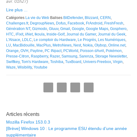
avr. 01h27)
Lire plus ...
Catégories
La vie du Web
Balises
BitDefender
,
Blizzard
,
CERN
,
Challenges.fr
,
DegroupNews
,
Dofus
,
Facebook
,
FrAndroid
,
FreshFresh
,
Génération NT
,
Gizmodo
,
Gluuv
,
Gmail
,
Google
,
Google Maps
,
Gosphero
,
HTC
,
iFixit
,
iiNet
,
Ikoula
,
Inside-Golf
,
Journal du Gamer
,
Journal du Geek
,
L'Alsace
,
LDLC
,
Le comptoir du Hardware
,
Le Progrès
,
Les Numériques
,
LU
,
MacBidouille
,
MacPlus
,
MetroNews
,
Nest
,
Nokia
,
Olybop
,
Online.net
,
Orange
,
OVH
,
Payline
,
PC INpact
,
PCWorld
,
Poisson dAvril
,
Pokémon
,
Presse-Citron
,
Raspberry
,
Razer
,
Samsung
,
Sarenza
,
Storage Newsletter
,
Swiftkey
,
Tom's Hardware
,
Toshiba
,
TuxBoard
,
Univers-Freebox
,
Virgin
,
Waze
,
Wisibility
,
Youtube
Articles récents
Mozilla Firefox 153.0.3
[Brève] Windows 10 : Le programme ESU étendu d’une année
supplémentaire