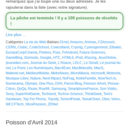
remarquez que j'ai loupé une ou deux adresses. Je les
rajouterai dans la liste (avec votre signature).
La pêche est terminée ! Il y a 100 poissons de récoltés
!
Lire plus ...
Catégories
La vie du Web
Balises
01net
,
Amazon
,
Animax
,
CDiscount
,
CERN
,
Clubic
,
CodeSchool
,
Cowcotland
,
Cryorig
,
Cyanogenmod
,
Elbakin
,
EuropaCorpCinema
,
Firebox
,
Fnac
,
FrAndroid
,
Futura-Sciences
,
GameBlog
,
Gizmodo
,
Google
,
HTC
,
HTML6
,
iFixit
,
iRacing
,
JeuxOnline
,
jeuxvideo.com
,
Journal du Geek
,
L'Alsace
,
LDLC
,
Le Gorafi
,
Le journal du
net
,
Le Point
,
Les Numériques
,
Mac4Ever
,
MacBidouille
,
MacG
,
Materiel.net
,
MeilleurMobile
,
MetroNews
,
MicroMania
,
microsoft
,
Motorola
,
Musique-Libre
,
Nature
,
Next INpact
,
NoFrag
,
NotreFamille
,
NowTech.tv
,
Numerama
,
Olympe
,
One Plus
,
OVH
,
Parrot Blog
,
Poisson dAvril
,
Presse-
Citron
,
QoQa
,
Razer
,
Rue89
,
Samsung
,
SmartphoneFrance
,
Son-Vidéo
,
Sony
,
SuperHotGame
,
Techland
,
Techno-Science
,
ThinkGeek
,
Tom's
Hardware
,
Top For Phone
,
Topsify
,
TorrentFreak
,
TweakTown
,
Über
,
Volvo
,
WCCFTech
,
XboxPassion
,
ZDNet
Poisson d’Avril 2014