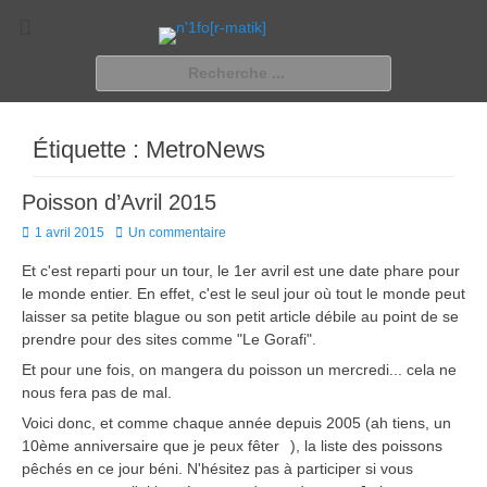
n'1fo[r-matik]
Pour les nymphos d'infos en info…
Rechercher :
Étiquette :
MetroNews
Poisson d’Avril 2015
Posted
1 avril 2015
Un commentaire
on
Et c'est reparti pour un tour, le 1er avril est une date phare pour
le monde entier. En effet, c'est le seul jour où tout le monde peut
laisser sa petite blague ou son petit article débile au point de se
prendre pour des sites comme "Le Gorafi".
Et pour une fois, on mangera du poisson un mercredi... cela ne
nous fera pas de mal.
Voici donc, et comme chaque année depuis 2005 (ah tiens, un
10ème anniversaire que je peux fêter
), la liste des poissons
pêchés en ce jour béni. N'hésitez pas à participer si vous