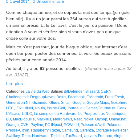
Posted
1 avril 2014
Un commentaire
on
Comme chaque année, et ce depuis la nuit des temps (je rigole
bien sûr), il y a un jour parmi les 364 autres qui sert à glorifier
un animal précis. Et le 1er avril, c'est le jour du poisson ! Donc
attention à vous et vérifiez bien si vous n'avez pas quelque
chose collé sur votre dos.
Mais ce n'est pas tout, jour de blague oblige, sur internet c'est
open bar pour poster des conneries. Et voici les beaux poissons
pêchés pour cette année 2014.
Au total, il y a eu
83
poissons récoltés...
(dernière mise à jour 02
avr. 01h27)
Lire plus ...
Catégories
La vie du Web
Balises
BitDefender
,
Blizzard
,
CERN
,
Challenges.fr
,
DegroupNews
,
Dofus
,
Facebook
,
FrAndroid
,
FreshFresh
,
Génération NT
,
Gizmodo
,
Gluuv
,
Gmail
,
Google
,
Google Maps
,
Gosphero
,
HTC
,
iFixit
,
iiNet
,
Ikoula
,
Inside-Golf
,
Journal du Gamer
,
Journal du Geek
,
L'Alsace
,
LDLC
,
Le comptoir du Hardware
,
Le Progrès
,
Les Numériques
,
LU
,
MacBidouille
,
MacPlus
,
MetroNews
,
Nest
,
Nokia
,
Olybop
,
Online.net
,
Orange
,
OVH
,
Payline
,
PC INpact
,
PCWorld
,
Poisson dAvril
,
Pokémon
,
Presse-Citron
,
Raspberry
,
Razer
,
Samsung
,
Sarenza
,
Storage Newsletter
,
Swiftkey
,
Tom's Hardware
,
Toshiba
,
TuxBoard
,
Univers-Freebox
,
Virgin
,