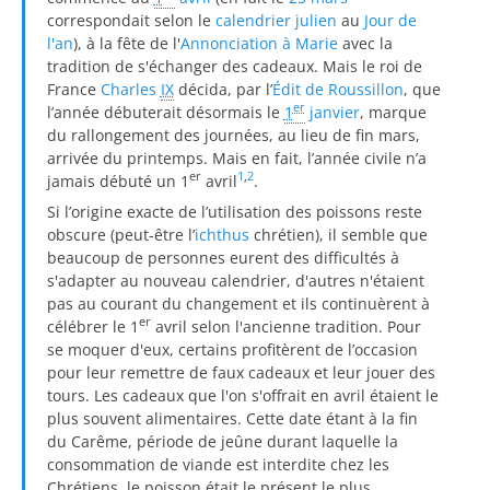
correspondait selon le
calendrier julien
au
Jour de
l'an
), à la fête de l'
Annonciation à Marie
avec la
tradition de s'échanger des cadeaux. Mais le roi de
France
Charles
IX
décida, par l’
Édit de Roussillon
, que
er
l’année débuterait désormais le
1
janvier
, marque
du rallongement des journées, au lieu de fin mars,
arrivée du printemps. Mais en fait, l’année civile n’a
er
1
,
2
jamais débuté un 1
avril
.
Si l’origine exacte de l’utilisation des poissons reste
obscure (peut-être l’
ichthus
chrétien), il semble que
beaucoup de personnes eurent des difficultés à
s'adapter au nouveau calendrier, d'autres n'étaient
pas au courant du changement et ils continuèrent à
er
célébrer le 1
avril selon l'ancienne tradition. Pour
se moquer d'eux, certains profitèrent de l’occasion
pour leur remettre de faux cadeaux et leur jouer des
tours. Les cadeaux que l'on s'offrait en avril étaient le
plus souvent alimentaires. Cette date étant à la fin
du Carême, période de jeûne durant laquelle la
consommation de viande est interdite chez les
Chrétiens, le poisson était le présent le plus