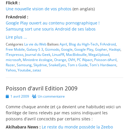
FlickR :
Une nouvelle vision de vos photos
(en anglais)
FrAndroid :
Google Play ouvert au contenu pornographique !
Samsung sort une souris Android de ses labos
Lire plus ...
Catégories
La vie du Web
Balises
April
,
Blog du High-Tech
,
FrAndroid
,
Free Mobile
,
Galaxy S 3
,
Gizmodo
,
Google
,
Google Play
,
Gopher
,
Hadopi
,
ITespresso
,
Journal du Geek
,
LinuxFR
,
MacBidouille
,
MegaUpload
,
microsoft
,
Ministère écologie
,
Orange
,
OVH
,
PC INpact
,
Poisson dAvril
,
Razer
,
Samsung
,
Skydrive
,
SnakeEyes
,
Tom s Guide
,
Tom's Hardware
,
Yahoo
,
Youtube
,
zataz
Poisson d’avril Edition 2009
Posted
1 avril 2009
Un commentaire
on
Comme chaque année (et ça devient une habitude) voici un
florilège de liens relevés par mes soins indiquant les
poissons d'avril concoctés par certains sites :
Akihabara News :
Le reste du monde possède la Zeebo