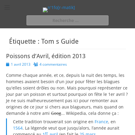
n'1fo[r-matik]
Pour les nymphos d'infos en info…
Rechercher :
Étiquette :
Tom s Guide
Poissons d’Avril, édition 2013
Posted
1 avril 2013
4 commentaires
on
Comme chaque année, et ce, depuis la nuit des temps, les
hommes avaient besoin d'un jour pour fêter les blagues
qu'elles soient drôles ou non. Mais pourquoi représenter ce
jour par un poisson et surtout pourquoi on fête le 1er avril ?
Je ne suis malheureusement pas ici pour remonter aux
origines de ce jour si chers aux blagueurs, mais quand on
demande à notre ami
Goog
... Wikipedia, cela donne ça :
Cette tradition trouverait son origine en
France
, en
1564
. La légende veut que jusqu’alors, l’année aurait
er
commencé au
1
avril
(en fait le
25 mars