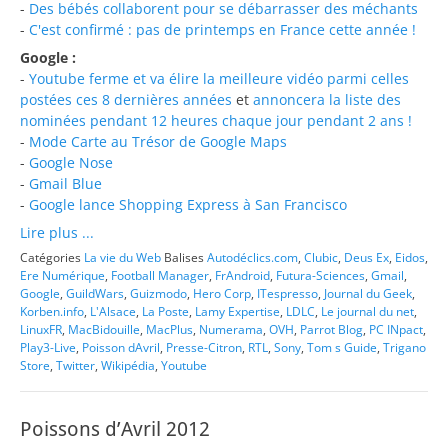
-
Des bébés collaborent pour se débarrasser des méchants
-
C'est confirmé : pas de printemps en France cette année !
Google :
-
Youtube ferme et va élire la meilleure vidéo parmi celles
postées ces 8 dernières années
et
annoncera la liste des
nominées pendant 12 heures chaque jour pendant 2 ans !
-
Mode Carte au Trésor de Google Maps
-
Google Nose
-
Gmail Blue
-
Google lance Shopping Express à San Francisco
Lire plus ...
Catégories
La vie du Web
Balises
Autodéclics.com
,
Clubic
,
Deus Ex
,
Eidos
,
Ere Numérique
,
Football Manager
,
FrAndroid
,
Futura-Sciences
,
Gmail
,
Google
,
GuildWars
,
Guizmodo
,
Hero Corp
,
ITespresso
,
Journal du Geek
,
Korben.info
,
L'Alsace
,
La Poste
,
Lamy Expertise
,
LDLC
,
Le journal du net
,
LinuxFR
,
MacBidouille
,
MacPlus
,
Numerama
,
OVH
,
Parrot Blog
,
PC INpact
,
Play3-Live
,
Poisson dAvril
,
Presse-Citron
,
RTL
,
Sony
,
Tom s Guide
,
Trigano
Store
,
Twitter
,
Wikipédia
,
Youtube
Poissons d’Avril 2012