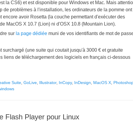
est la CS6) et est disponible pour Windows et Mac. Mais attentio
p de problèmes à l'installation, les ordinateurs de la pomme ont
faut encore avoir Rosetta (la couche permettant d'exécuter des
as de MacOS X 10.7 (Lion) ni d'OSX 10.8 (Mountain Lion).
ndre sur
la page dédiée
muni de vos identifiants de mot de pass
surchargé (une suite qui coutait jusqu'à 3000 € et gratuite
 des liens de téléchargement des logiciels en français ci-dessous
eative Suite
,
GoLive
,
Illustrator
,
InCopy
,
InDesign
,
MacOS X
,
Photosho
windows
 Flash Player pour Linux