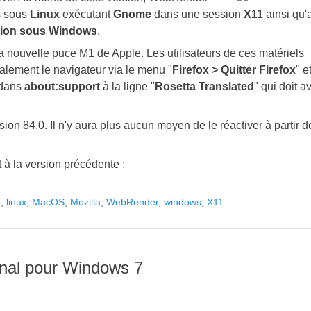
rs sous
Linux
exécutant
Gnome
dans une session
X11
ainsi qu'
ation sous Windows
.
a nouvelle puce M1 de Apple. Les utilisateurs de ces matériels
totalement le navigateur via le menu "
Firefox > Quitter Firefox
" e
e dans
about:support
à la ligne "
Rosetta Translated
" qui doit a
sion 84.0. Il n'y aura plus aucun moyen de le réactiver à partir d
t à la version précédente :
e
,
linux
,
MacOS
,
Mozilla
,
WebRender
,
windows
,
X11
inal pour Windows 7