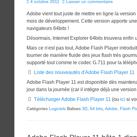
Posted
4 octobre 2011
Laisser un commentaire
on
Adobe vient tout juste de mettre en ligne la versio
mois de développement. Cette version apporte une c
navigateurs 64bits !
Désormais, Internet Explorer 64bits trouvera enfin un i
Mais ce n'est pas tout, Adobe Flash Player introdui
tourner de manière fluide des jeux flash très gou
supporté tout comme le codec G.711 pour la télép
Liste des nouveautés d'Adobe Flash Player 11
Adobe Flash Player 11 est disponible dès maintena
jour dans la journée (car il intègre déjà une versi
Télécharger Adobe Flash Player 11
(ou
ici
si vo
Catégories
Logiciels
Balises
3D
,
64 bits
,
Adobe
,
Flash Pl