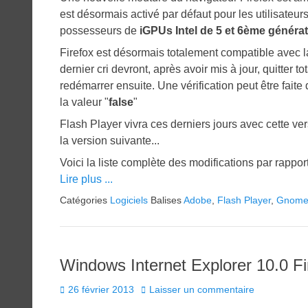
est désormais activé par défaut pour les utilisateu
possesseurs de
iGPUs Intel de 5 et 6ème génér
Firefox est désormais totalement compatible avec l
dernier cri devront, après avoir mis à jour, quitter 
redémarrer ensuite. Une vérification peut être fait
la valeur "
false
"
Flash Player vivra ces derniers jours avec cette ver
la version suivante...
Voici la liste complète des modifications par rappor
Lire plus ...
Catégories
Logiciels
Balises
Adobe
,
Flash Player
,
Gnom
Windows Internet Explorer 10.0 F
Posted
26 février 2013
Laisser un commentaire
on