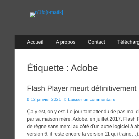
n'1fo[r-matik]
Pour les nymphos d'infos en info…
Menu
Aller
Accueil
A propos
Contact
Téléchar
au
principal
contenu
Étiquette :
Adobe
Flash Player meurt définitivement
Posted
12 janvier 2021
Laisser un commentaire
on
Ça y est, on y est. Le jour tant attendu de pas mal
par sa maison mère, Adobe, en juillet 2017, Flash 
de règne sans merci au côté d'un autre logiciel à ab
version 6, il reste encore la version 11 qui traine…)