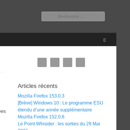
Rechercher :
Recherche
Articles récents
Mozilla Firefox 153.0.3
[Brève] Windows 10 : Le programme ESU
étendu d’une année supplémentaire
ées
Mozilla Firefox 152.0.6
Le Point WInsider : les sorties du 29 Mai