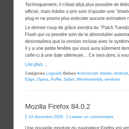
Techniquement, il n'était déjà plus possible de tél
officiel, mais Adobe a pris soin d'ajouter une "time
plug-in ne pourra plus exécuter aucune animation m
Le dernier coup de grâce viendra du "Patch Tuesday"
Flash qui va prendre soin de le désinstaller autom
désinstallera que la version incluse avec le système
il y a une petite fenêtre qui vous aura sûrement de
celle-ci à une date ultérieure… Ce sera donc à vous 
Lire plus ...
Catégories
Logiciels
Balises
Actionscript
,
Adobe
,
Android
Edge
,
Opera
,
Ruffle
,
Safari
,
WebAssembly
,
windows
Mozilla Firefox 84.0.2
Posted
14 décembre 2020
Laisser un commentaire
on
Une nouvelle mouture du navigateur Firefox est ar