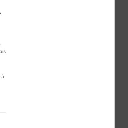
s
e
ais
 à