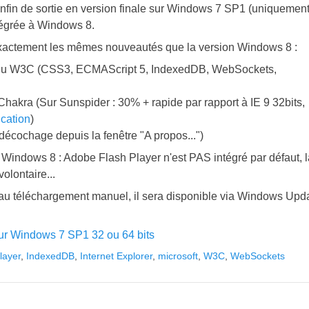
st enfin de sortie en version finale sur Windows 7 SP1 (uniquement 
ntégrée à Windows 8.
xactement les mêmes nouveautés que la version Windows 8 :
 du W3C (CSS3, ECMAScript 5, IndexedDB, WebSockets,
 Chakra (Sur Sunspider : 30% + rapide par rapport à IE 9 32bits,
ication
)
décochage depuis la fenêtre "A propos...")
indows 8 : Adobe Flash Player n'est PAS intégré par défaut, l
olontaire...
le au téléchargement manuel, il sera disponible via Windows Upd
ur Windows 7 SP1 32 ou 64 bits
layer
,
IndexedDB
,
Internet Explorer
,
microsoft
,
W3C
,
WebSockets