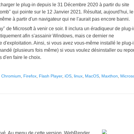
écharger le plug-in depuis le 31 Décembre 2020 à partir du site
bomb" qui pointe sur le 12 Janvier 2021. Résultat, aujourd'hui, le
ême à partir d'un navigateur qui ne l'aurait pas encore banni.
 de Microsoft à venir ce soir. Il inclura un éradiqueur de plug-
atiquement afin s'assainir Windows, mais ce dernier ne
 d'exploitation. Ainsi, si vous avez vous-même installé le plug-i
mandé (plusieurs fois même) si vous voulez désinstaller ou repor
d'en faire le choix.
,
Chromium
,
Firefox
,
Flash Player
,
iOS
,
linux
,
MacOS
,
Maxthon
,
Microso
rivé. Au menu de cette version, WebRender