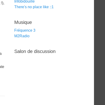
Infobidouille
!),
There's no place like ::1
Musique
Fréquence 3
M2Radio
Salon de discussion
a
ate