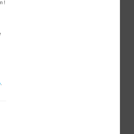
n !
e
p
,