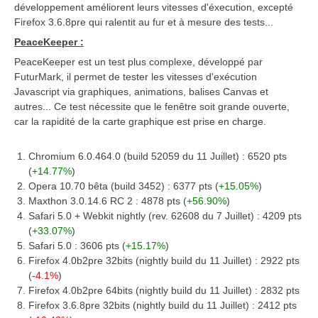
développement améliorent leurs vitesses d'éxecution, excepté
Firefox 3.6.8pre qui ralentit au fur et à mesure des tests...
PeaceKeeper :
PeaceKeeper est un test plus complexe, développé par
FuturMark, il permet de tester les vitesses d'exécution
Javascript via graphiques, animations, balises Canvas et
autres... Ce test nécessite que le fenêtre soit grande ouverte,
car la rapidité de la carte graphique est prise en charge.
Chromium 6.0.464.0 (build 52059 du 11 Juillet) : 6520 pts
(
+14.77%
)
Opera 10.70 bêta (build 3452) : 6377 pts (
+15.05%
)
Maxthon 3.0.14.6 RC 2 : 4878 pts (
+56.90%
)
Safari 5.0 + Webkit nightly (rev. 62608 du 7 Juillet) : 4209 pts
(
+33.07%
)
Safari 5.0 : 3606 pts (
+15.17%
)
Firefox 4.0b2pre 32bits (nightly build du 11 Juillet) : 2922 pts
(
-4.1%
)
Firefox 4.0b2pre 64bits (nightly build du 11 Juillet) : 2832 pts
Firefox 3.6.8pre 32bits (nightly build du 11 Juillet) : 2412 pts