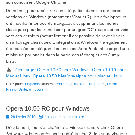
son concurrent Google Chrome.
De même, pour améliorer son intégration dans les dernières
versions de Windows (notamment Vista et 7), les développeurs
ont modifié l'interface du navigateur, supprimant les menus
classiques pour les remplacer par un gros "O" rouge qui renvoie
vers ces derniers (naturellement il est possible de revenir vers
un affichage classique). L'intégration à Windows 7 a également
été réalisée en intégrant les fonctions AeroPeek (affichage d'une
miniature par onglet dans la barre des tâches) et des Jump-
Lists.
Télécharger Opera 10.50 pour Windows, Opera 10.10 pour
Mac et Linux, Opera 10.50 bêta/pre-alpha pour Mac et Linux
Catégories
Logiciels
Balises
AeroPeek
,
Carakan
,
Jump-Lists
,
Opera
,
Presto
,
Unite
,
windows
Opera 10.50 RC pour Windows
Posted
28 février 2010
Laisser un commentaire
on
Décidément, tout s’enchaîne à la vitesse grand V chez Opera
Software. 4 jours après avoir publié la bêta 2 de leur navigateur,