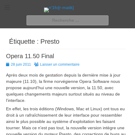
n'1fo[r-matik]
Pour les nymphos d'infos en info…
Rechercher :
Étiquette :
Presto
Opera 11.50 Final
Posted
28 juin 2011
Laisser un commentaire
on
Après deux mois de gestation depuis la dernière mise à jour
majeure (11.10), la firme norvégienne Opera Software nous
propose aujourd'hui une nouvelle version, la 11.50, avec
quelques changements majeurs surtout situés au niveau de
l'interface.
En effet, les trois éditions (Windows, Mac et Linux) ont tous eu
droit à un rafraîchissement de leur interface pour ressembler
ainsi le plus possible au système d'exploitation les faisant
tourner. Mais ce n'est pas tout, la nouvelle version intègre une
nouvelle version du moteur Presto, des corrections de bugs au