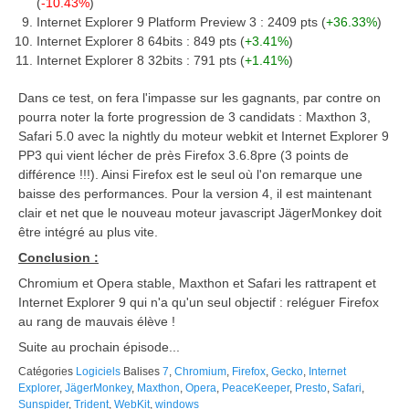
(
-10.43%
)
Internet Explorer 9 Platform Preview 3 : 2409 pts (
+36.33%
)
Internet Explorer 8 64bits : 849 pts (
+3.41%
)
Internet Explorer 8 32bits : 791 pts (
+1.41%
)
Dans ce test, on fera l'impasse sur les gagnants, par contre on
pourra noter la forte progression de 3 candidats : Maxthon 3,
Safari 5.0 avec la nightly du moteur webkit et Internet Explorer 9
PP3 qui vient lécher de près Firefox 3.6.8pre (3 points de
différence !!!). Ainsi Firefox est le seul où l'on remarque une
baisse des performances. Pour la version 4, il est maintenant
clair et net que le nouveau moteur javascript JägerMonkey doit
être intégré au plus vite.
Conclusion :
Chromium et Opera stable, Maxthon et Safari les rattrapent et
Internet Explorer 9 qui n'a qu'un seul objectif : reléguer Firefox
au rang de mauvais élève !
Suite au prochain épisode...
Catégories
Logiciels
Balises
7
,
Chromium
,
Firefox
,
Gecko
,
Internet
Explorer
,
JägerMonkey
,
Maxthon
,
Opera
,
PeaceKeeper
,
Presto
,
Safari
,
Sunspider
,
Trident
,
WebKit
,
windows