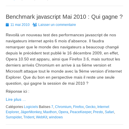
Benchmark javascript Mai 2010 : Qui gagne ?
Posted
11 mai 2010
Laisser un commentaire
on
Revoilà un nouveau test des performances javascript de nos
navigateurs internet après 6 mois d'absence. Il faudra
remarquer que le monde des navigateurs a beaucoup changé
depuis le précédent test publié le 16 décembre 2009, en effet,
Opera 10.50 est apparu, ainsi que Firefox 3.6, mais surtout les
derniers arrivés Chromium en arrive à sa 6ème version et
Microsoft attaque tout le monde avec la 9ème version d'internet
Explorer. Que du bon en perspective mais il reste une seule
question, qui gagne la session de mai 2010 ?
Réponse ici :
Lire plus ...
Catégories
Logiciels
Balises
7
,
Chromium
,
Firefox
,
Gecko
,
Internet
Explorer
,
JägerMonkey
,
Maxthon
,
Opera
,
PeaceKeeper
,
Presto
,
Safari
,
Sunspider
,
Trident
,
WebKit
,
windows