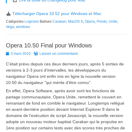
Lire la suite du changelog pour Mac
Télécharger Opera 10.52 pour Windows et Mac
Catégories
Logiciels
Balises
Carakan
,
MacOS X
,
Opera
,
Presto
,
Unite
,
Vega
,
windows
Opera 10.50 Final pour Windows
Posted
3 mars 2010
Laisser un commentaire
on
C'était prévu depuis ces deux derniers jours, après 5 sorties de
versions à 2-3 jours d'intervalles, les développeurs du
navigateur Opera ont enfin mis en ligne la nouvelle version
10.50 du navigateur "qui mérite d'être connu".
En effet, Opera Software, après avoir sorti les fonctions de
partage communautaire, Opera Unite, remettent le couvert en
remaniant de fond en comble le navigateur. Longtemps relégué
en avant-dernière position devant Internet Explorer 8 dans le
domaine de l'exécution de script Javascript, la nouvelle version
adopte un nouveau moteur baptisé Carakan qui le propulse en
1ère position sur certains tests avec des scores très proches de