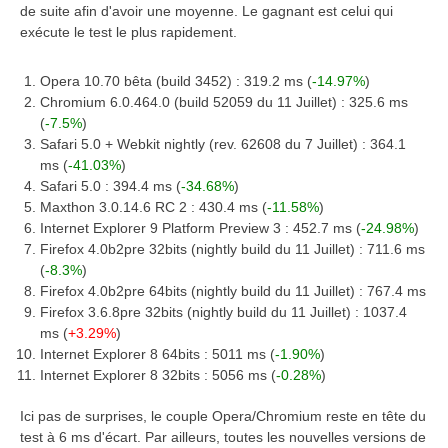
de suite afin d'avoir une moyenne. Le gagnant est celui qui
exécute le test le plus rapidement.
Opera 10.70 bêta (build 3452) : 319.2 ms (
-14.97%
)
Chromium 6.0.464.0 (build 52059 du 11 Juillet) : 325.6 ms
(
-7.5%
)
Safari 5.0 + Webkit nightly (rev. 62608 du 7 Juillet) : 364.1
ms (
-41.03%
)
Safari 5.0 : 394.4 ms (
-34.68%
)
Maxthon 3.0.14.6 RC 2 : 430.4 ms (
-11.58%
)
Internet Explorer 9 Platform Preview 3 : 452.7 ms (
-24.98%
)
Firefox 4.0b2pre 32bits (nightly build du 11 Juillet) : 711.6 ms
(
-8.3%
)
Firefox 4.0b2pre 64bits (nightly build du 11 Juillet) : 767.4 ms
Firefox 3.6.8pre 32bits (nightly build du 11 Juillet) : 1037.4
ms (
+3.29%
)
Internet Explorer 8 64bits : 5011 ms (
-1.90%
)
Internet Explorer 8 32bits : 5056 ms (
-0.28%
)
Ici pas de surprises, le couple Opera/Chromium reste en tête du
test à 6 ms d'écart. Par ailleurs, toutes les nouvelles versions de